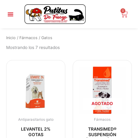
Ordenado
Ir
por
popularidad
al
0
Carri
contenido
Inicio
/
Fármacos
/ Gatos
Mostrando los 7 resultados
AGOTADO
Antiparasitarios gato
Fármacos
LEVANTEL 2%
TRANSIMED®
GOTAS
SUSPENSIÓN