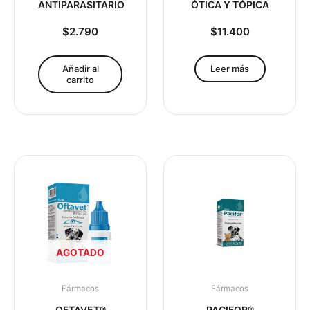
ANTIPARASITARIO
ÓTICA Y TÓPICA
$
2.790
$
11.400
Añadir al
Leer más
carrito
AGOTADO
Fármacos
Fármacos
OFTAVET®
PACIFOR®