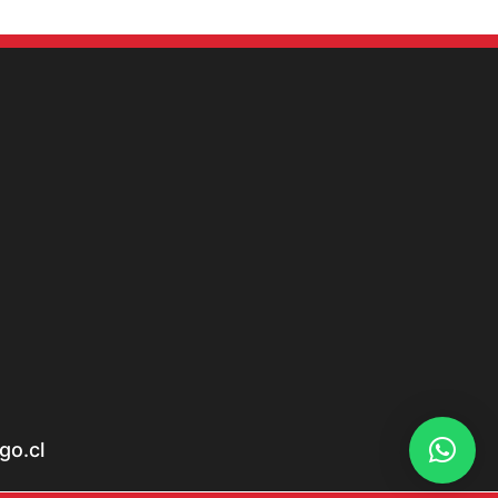
go.cl