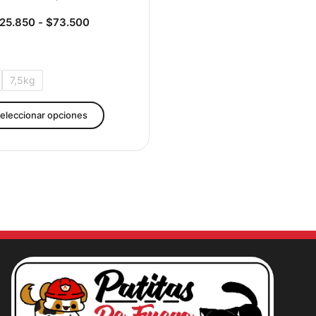
de
producto
25.850
-
$
73.500
7,5kg
eleccionar opciones