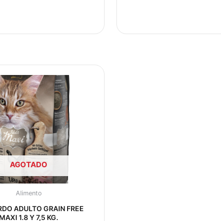
Rango
Este
de
producto
precios:
tiene
desde
múltiples
$25.850
hasta
variantes.
$73.500
Las
opciones
se
AGOTADO
pueden
elegir
en
Alimento
la
DO ADULTO GRAIN FREE
página
MAXI 1.8 Y 7,5 KG.