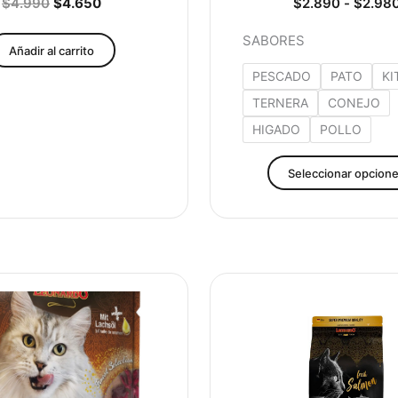
$
4.990
$
4.650
$
2.890
-
$
2.98
SABORES
Añadir al carrito
PESCADO
PATO
KI
TERNERA
CONEJO
HIGADO
POLLO
Seleccionar opcion