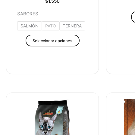
producto
$
1.550
SABORES
SALMÓN
PATO
TERNERA
Seleccionar opciones
Este
producto
tiene
múltiples
variantes.
Las