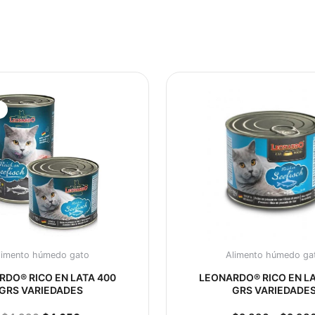
El
El
precio
precio
original
actual
!
era:
es:
$4.990.
$4.650.
limento húmedo gato
Alimento húmedo ga
RDO® RICO EN LATA 400
LEONARDO® RICO EN LA
GRS VARIEDADES
GRS VARIEDADE