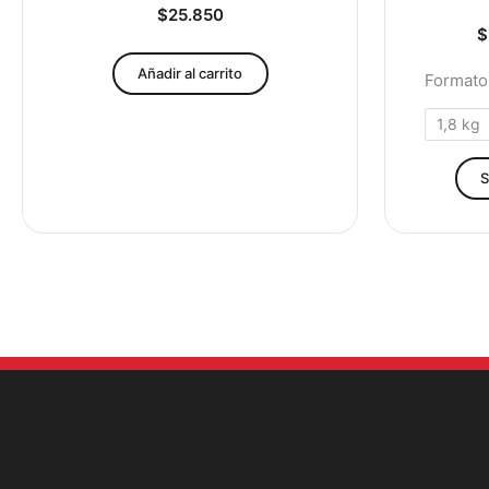
$
25.850
$
Añadir al carrito
Formato
1,8 kg
S