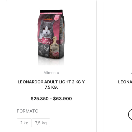
de
producto
precios:
tiene
desde
múltiples
$25.850
hasta
variantes.
$63.900
Las
opciones
se
pueden
elegir
en
Alimento
la
LEONARDO® ADULT LIGHT 2 KG Y
LEONA
página
7,5 KG.
de
producto
$
25.850
-
$
63.900
FORMATO
2 kg
7,5 kg