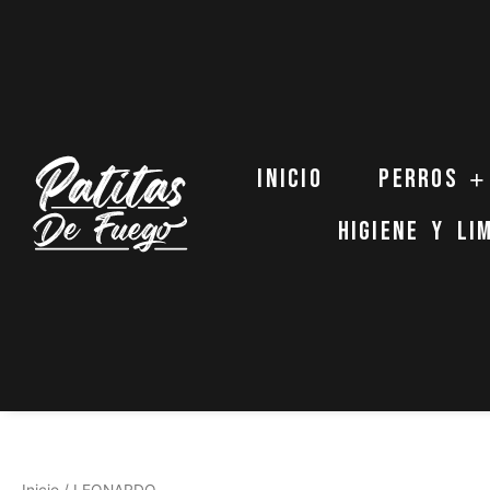
Ordenado
Ir
por
al
popularidad
contenido
Inicio
Perros
Higiene y li
Inicio
/ LEONARDO