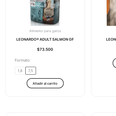
opciones
se
pueden
elegir
en
Alimento para gatos
la
LEONARDO® ADULT SALMON GF
LEON
página
de
$
73.500
producto
Formato
1,8
7,5
Añadir al carrito
Rango
Este