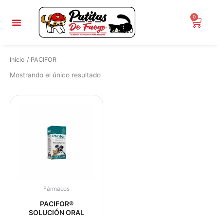
Ir
al
0
Carri
contenido
Inicio
/ PACIFOR
Mostrando el único resultado
Fármacos
PACIFOR®
SOLUCIÓN ORAL