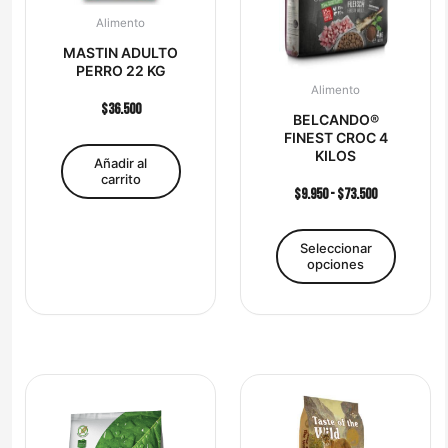
pueden
Alimento
elegir
MASTIN ADULTO
en
PERRO 22 KG
la
Alimento
página
$
36.500
BELCANDO®
de
FINEST CROC 4
product
KILOS
Añadir al
carrito
$
9.950
-
$
73.500
Seleccionar
opciones