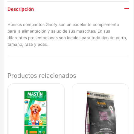
Descripción
Huesos compactos Goofy son un excelente complemento
para la alimentación y salud de sus mascotas. En sus
diferentes presentaciones son ideales para todo tipo de perro,
tamaño, raza y edad.
Productos relacionados
Rango
Este
de
product
precios:
tiene
desde
múltiple
$9.950
variante
hasta
Las
$73.500
opcione
se