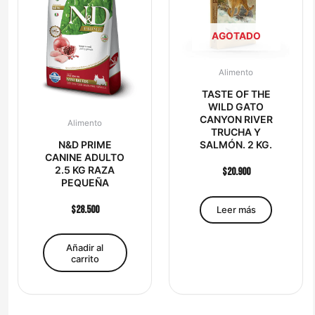
AGOTADO
Alimento
TASTE OF THE
WILD GATO
CANYON RIVER
Alimento
TRUCHA Y
N&D PRIME
SALMÓN. 2 KG.
CANINE ADULTO
2.5 KG RAZA
$
20.900
PEQUEÑA
$
28.500
Leer más
Añadir al
carrito