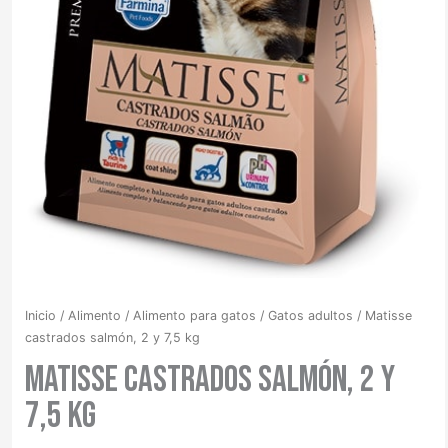
Inicio
/
Alimento
/
Alimento para gatos
/
Gatos adultos
/ Matisse
castrados salmón, 2 y 7,5 kg
Matisse castrados salmón, 2 y
7,5 kg