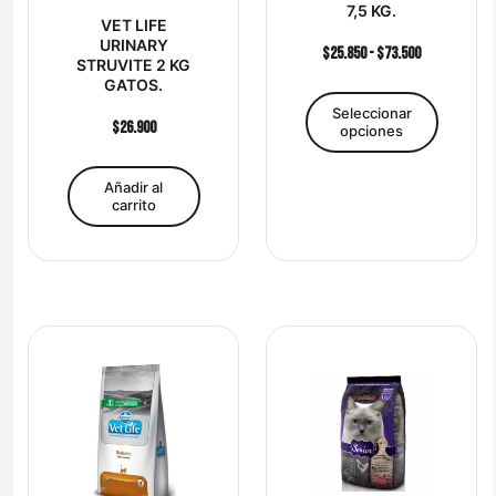
página
7,5 KG.
ferroso, sulfato de cobre, sulfato
VET LIFE
de
de zinc, sulfato de manganeso,
URINARY
$
25.850
-
$
73.500
product
selenito de sodio, yodato de
STRUVITE 2 KG
calcio, sulfato de cobalto,
GATOS.
propionato de calcio,
Seleccionar
$
26.900
antioxidante (BHA, BHT).
opciones
Formato
2 kg, 7,5 kg
Añadir al
carrito