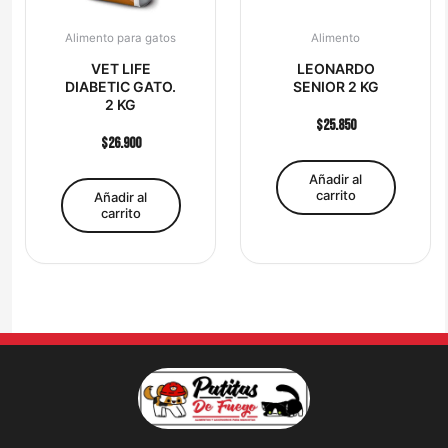
Alimento para gatos
Alimento
VET LIFE
LEONARDO
DIABETIC GATO.
SENIOR 2 KG
2 KG
$
25.850
$
26.900
Añadir al
carrito
Añadir al
carrito