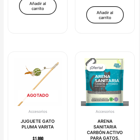
Añadir al
carrito
Añadir al
carrito
El
El
precio
precio
original
actual
¡Oferta!
¡Oferta!
era:
es:
$18.500.
$17.000.
AGOTADO
Accesorios
Accesorios
JUGUETE GATO
ARENA
PLUMA VARITA
SANITARIA
CARBÓN ACTIVO
PARA GATOS.
$
1.990