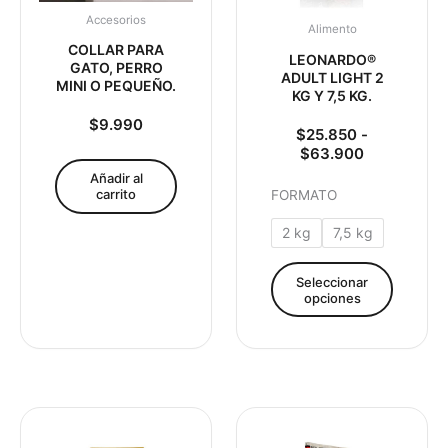
se
Accesorios
pueden
Alimento
elegir
COLLAR PARA
LEONARDO®
en
GATO, PERRO
ADULT LIGHT 2
MINI O PEQUEÑO.
la
KG Y 7,5 KG.
página
$
9.990
$
25.850
-
de
$
63.900
product
Añadir al
carrito
FORMATO
2 kg
7,5 kg
Seleccionar
opciones