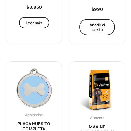
$
3.850
$
990
Leer más
Añadir al
carrito
Accesorios
Alimento
PLACA HUESITO
MAXINE
COMPLETA