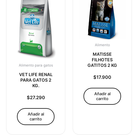
Alimento
MATISSE
FILHOTES
GATITOS 2 KG
Alimento para gatos
VET LIFE RENAL
$
17.900
PARA GATOS 2
KG.
Añadir al
$
27.290
carrito
Añadir al
carrito