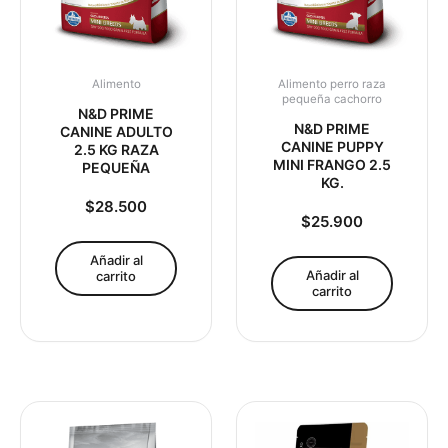
Alimento
Alimento perro raza
pequeña cachorro
N&D PRIME
N&D PRIME
CANINE ADULTO
CANINE PUPPY
2.5 KG RAZA
MINI FRANGO 2.5
PEQUEÑA
KG.
$
28.500
$
25.900
Añadir al
Añadir al
carrito
carrito