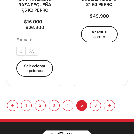
en
21 KG PERRO
RAZA PEQUEÑA
la
7,5 KG PERRO
página
$
49.900
de
$
16.900
-
$
26.900
producto
Añadir al
carrito
Formato
3
7,5
Seleccionar
opciones
←
1
2
3
4
5
6
→