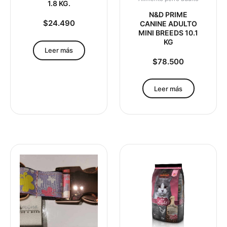
1.8 KG.
N&D PRIME
$
24.490
CANINE ADULTO
MINI BREEDS 10.1
KG
Leer más
$
78.500
Leer más
Rango
Este
de
product
precios:
tiene
desde
múltiple
$25.850
variante
hasta
Las
$63.900
opcione