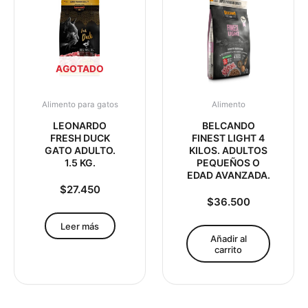
AGOTADO
Alimento para gatos
Alimento
LEONARDO
BELCANDO
FRESH DUCK
FINEST LIGHT 4
GATO ADULTO.
KILOS. ADULTOS
1.5 KG.
PEQUEÑOS O
EDAD AVANZADA.
$
27.450
$
36.500
Leer más
Añadir al
carrito