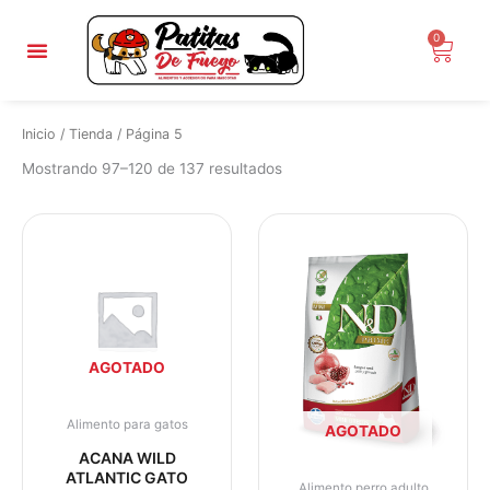
Ordenado
Ir
por
popularidad
al
0
Carri
contenido
Inicio
/
Tienda
/ Página 5
Mostrando 97–120 de 137 resultados
AGOTADO
Alimento para gatos
AGOTADO
ACANA WILD
ATLANTIC GATO
Alimento perro adulto