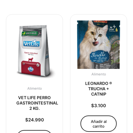
Alimento
LEONARDO ®
TRUCHA +
Alimento
CATNIP
VET LIFE PERRO
GASTROINTESTINAL
$
3.100
2 KG.
$
24.990
Añadir al
carrito